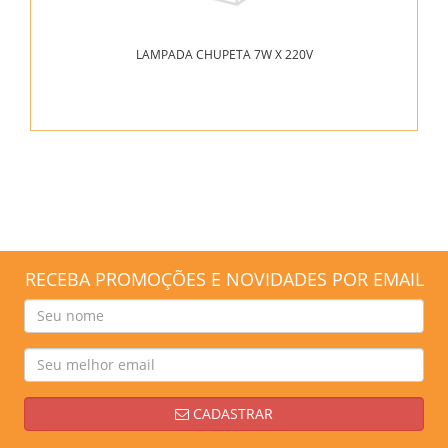
LAMPADA CHUPETA 7W X 220V
RECEBA PROMOÇÕES E NOVIDADES POR EMAIL
CADASTRAR