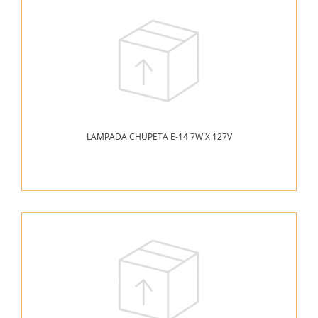
LAMPADA CHUPETA E-14 7W X 127V