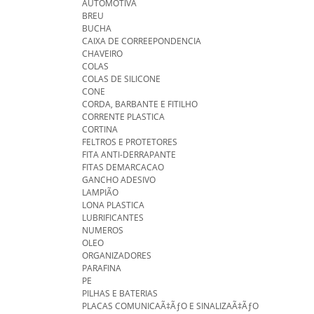
AUTOMOTIVA
BREU
BUCHA
CAIXA DE CORREEPONDENCIA
CHAVEIRO
COLAS
COLAS DE SILICONE
CONE
CORDA, BARBANTE E FITILHO
CORRENTE PLASTICA
CORTINA
FELTROS E PROTETORES
FITA ANTI-DERRAPANTE
FITAS DEMARCACAO
GANCHO ADESIVO
LAMPIÃO
LONA PLASTICA
LUBRIFICANTES
NUMEROS
OLEO
ORGANIZADORES
PARAFINA
PE
PILHAS E BATERIAS
PLACAS COMUNICAÃ‡ÃƒO E SINALIZAÃ‡ÃƒO