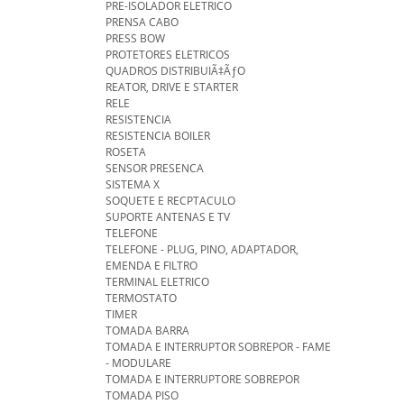
PRE-ISOLADOR ELETRICO
PRENSA CABO
PRESS BOW
PROTETORES ELETRICOS
QUADROS DISTRIBUIÃ‡ÃƒO
REATOR, DRIVE E STARTER
RELE
RESISTENCIA
RESISTENCIA BOILER
ROSETA
SENSOR PRESENCA
SISTEMA X
SOQUETE E RECPTACULO
SUPORTE ANTENAS E TV
TELEFONE
TELEFONE - PLUG, PINO, ADAPTADOR,
EMENDA E FILTRO
TERMINAL ELETRICO
TERMOSTATO
TIMER
TOMADA BARRA
TOMADA E INTERRUPTOR SOBREPOR - FAME
- MODULARE
TOMADA E INTERRUPTORE SOBREPOR
TOMADA PISO