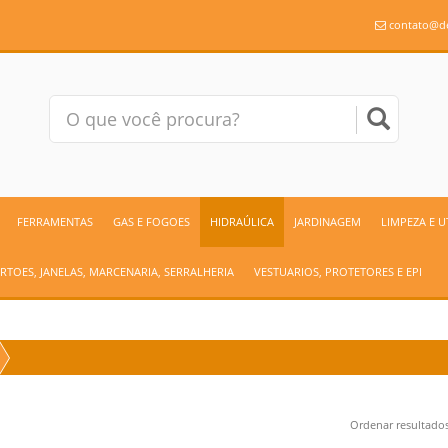
contato@de
FERRAMENTAS
GAS E FOGOES
HIDRAÚLICA
JARDINAGEM
LIMPEZA E 
RTOES, JANELAS, MARCENARIA, SERRALHERIA
VESTUARIOS, PROTETORES E EPI
Ordenar resultad