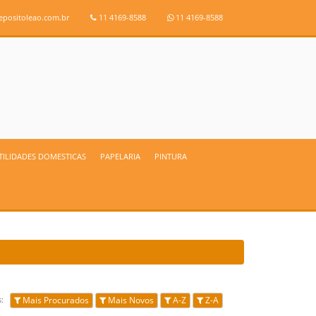
positoleao.com.br
11 4169-8588
11 4169-8588
UTILIDADES DOMESTICAS
PAPELARIA
PINTURA
os:
Mais Procurados
Mais Novos
A-Z
Z-A