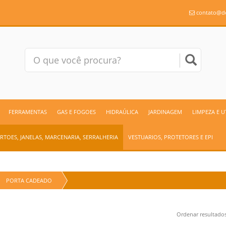
contato@de
FERRAMENTAS
GAS E FOGOES
HIDRAÚLICA
JARDINAGEM
LIMPEZA E 
RTOES, JANELAS, MARCENARIA, SERRALHERIA
VESTUARIOS, PROTETORES E EPI
PORTA CADEADO
Ordenar resultad