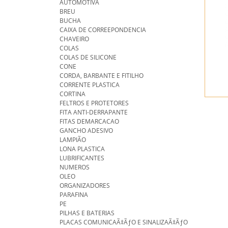
AUTOMOTIVA
BREU
BUCHA
CAIXA DE CORREEPONDENCIA
CHAVEIRO
COLAS
COLAS DE SILICONE
CONE
CORDA, BARBANTE E FITILHO
CORRENTE PLASTICA
CORTINA
FELTROS E PROTETORES
FITA ANTI-DERRAPANTE
FITAS DEMARCACAO
GANCHO ADESIVO
LAMPIÃO
LONA PLASTICA
LUBRIFICANTES
NUMEROS
OLEO
ORGANIZADORES
PARAFINA
PE
PILHAS E BATERIAS
PLACAS COMUNICAÃ‡ÃƒO E SINALIZAÃ‡ÃƒO