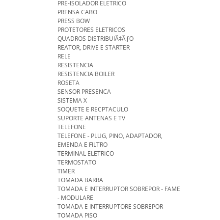
PRE-ISOLADOR ELETRICO
PRENSA CABO
PRESS BOW
PROTETORES ELETRICOS
QUADROS DISTRIBUIÃ‡ÃƒO
REATOR, DRIVE E STARTER
RELE
RESISTENCIA
RESISTENCIA BOILER
ROSETA
SENSOR PRESENCA
SISTEMA X
SOQUETE E RECPTACULO
SUPORTE ANTENAS E TV
TELEFONE
TELEFONE - PLUG, PINO, ADAPTADOR,
EMENDA E FILTRO
TERMINAL ELETRICO
TERMOSTATO
TIMER
TOMADA BARRA
TOMADA E INTERRUPTOR SOBREPOR - FAME
- MODULARE
TOMADA E INTERRUPTORE SOBREPOR
TOMADA PISO