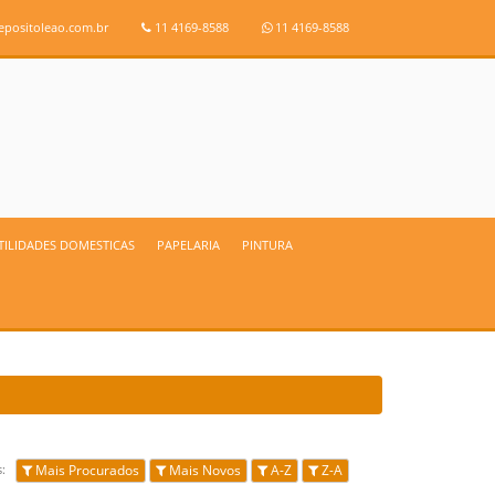
positoleao.com.br
11 4169-8588
11 4169-8588
UTILIDADES DOMESTICAS
PAPELARIA
PINTURA
os:
Mais Procurados
Mais Novos
A-Z
Z-A