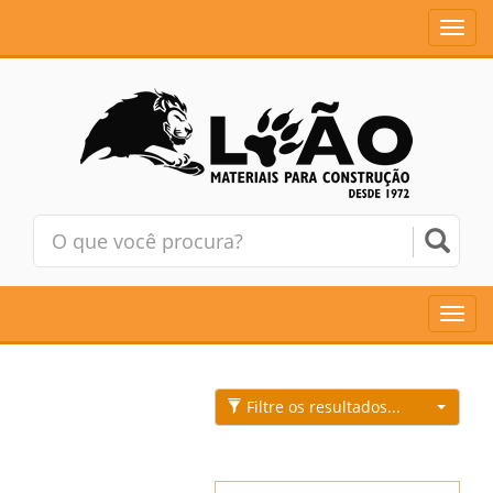
Toggle
naviga
Toggle
naviga
Filtre os resultados...