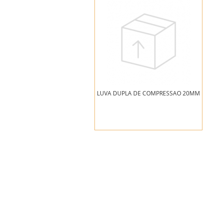
LUVA DUPLA DE COMPRESSAO 20MM